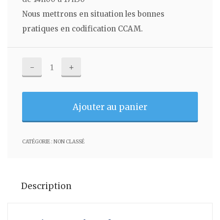
Nous mettrons en situation les bonnes
pratiques en codification CCAM.
quantité
de
Bonnes
Ajouter au panier
pratiques
en
codification
CATÉGORIE :
NON CLASSÉ
CCAM:
Prévention
des
Description
contrôles
sécu